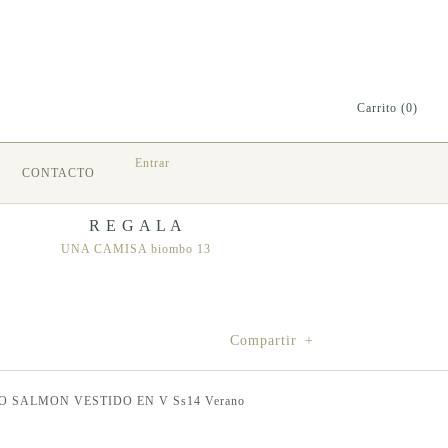
Carrito (0)
Entrar
CONTACTO
R E G A L A
UNA CAMISA biombo 13
Compartir
+
O
SALMON
VESTIDO EN V
Ss14
Verano