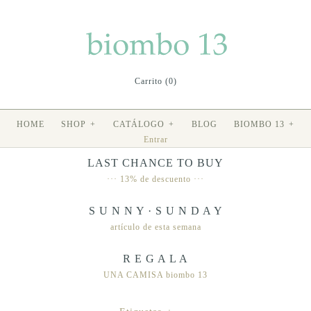
Carrito (0)
HOME
SHOP
+
CATÁLOGO
+
BLOG
BIOMBO 13
+
Entrar
LAST CHANCE TO BUY
··· 13% de descuento ···
S U N N Y · S U N D A Y
artículo de esta semana
R E G A L A
UNA CAMISA biombo 13