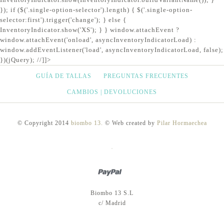
}); if ($('.single-option-selector').length) { $('.single-option-
selector:first').trigger('change'); } else {
InventoryIndicator.show('XS'); } } window.attachEvent ?
window.attachEvent('onload', asyncInventoryIndicatorLoad) :
window.addEventListener('load', asyncInventoryIndicatorLoad, false);
})(jQuery); //]]>
GUÍA DE TALLAS
PREGUNTAS FRECUENTES
CAMBIOS | DEVOLUCIONES
© Copyright 2014
biombo 13.
© Web created by
Pilar Hormaechea
PayPal
Biombo 13 S.L
c/ Madrid