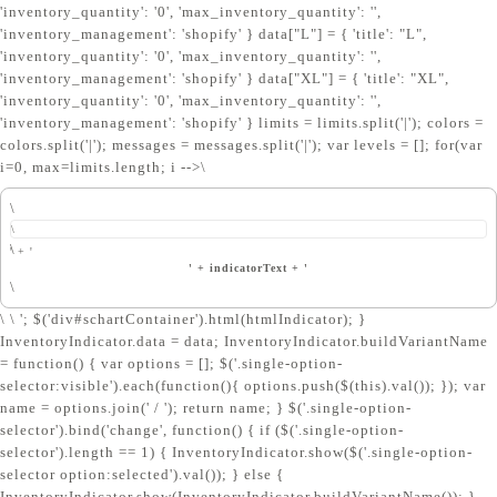
'inventory_quantity': '0', 'max_inventory_quantity': '',
€55.00
€55.00
'inventory_management': 'shopify' } data["L"] = { 'title': "L",
'inventory_quantity': '0', 'max_inventory_quantity': '',
VER PRODUCTO →
VER PRODUCTO →
'inventory_management': 'shopify' } data["XL"] = { 'title': "XL",
¿NO TIENES CLARO QUÉ TALLA TIENES?
¿NO TIENES CLARO QUÉ TALLA TIENES?
'inventory_quantity': '0', 'max_inventory_quantity': '',
CONSÚLTALA
CONSÚLTALA
AQUÍ
AQUÍ
'inventory_management': 'shopify' } limits = limits.split('|'); colors =
Si tu talla no está disponible, haz click AQUÍ para
Si tu talla no está disponible, haz click AQUÍ para
colors.split('|'); messages = messages.split('|'); var levels = []; for(var
recibir un email cuando vuelva a estar en stock:
recibir un email cuando vuelva a estar en stock:
i=0, max=limits.length; i
-->\
SELECCIONA LA TALLA QUE ESTÁ AGOTADA →
SELECCIONA LA TALLA QUE ESTÁ AGOTADA →
\
\
\
' + '
' + indicatorText + '
\
\ \ '; $('div#schartContainer').html(htmlIndicator); }
InventoryIndicator.data = data; InventoryIndicator.buildVariantName
= function() { var options = []; $('.single-option-
selector:visible').each(function(){ options.push($(this).val()); }); var
name = options.join(' / '); return name; } $('.single-option-
selector').bind('change', function() { if ($('.single-option-
selector').length == 1) { InventoryIndicator.show($('.single-option-
selector option:selected').val()); } else {
InventoryIndicator.show(InventoryIndicator.buildVariantName()); }