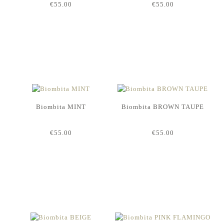
€55.00
€55.00
Biombita MINT
Biombita BROWN TAUPE
€55.00
€55.00
Así queda esta prenda: /
Así queda esta prenda: /
1
1
/
/
2
2
/
/
3
3
Biombita BLACK
Biombita PURPLE
€55.00
€55.00
VER PRODUCTO →
VER PRODUCTO →